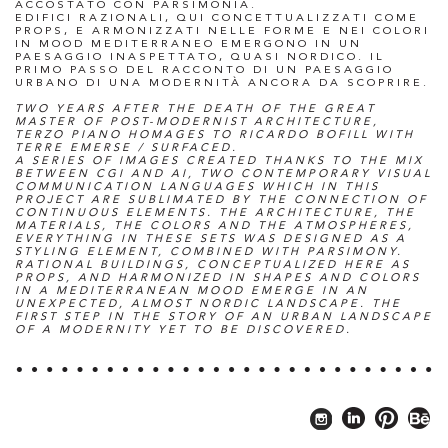
ACCOSTATO CON PARSIMONIA.
EDIFICI RAZIONALI, QUI CONCETTUALIZZATI COME
PROPS, E ARMONIZZATI NELLE FORME E NEI COLORI
IN MOOD MEDITERRANEO EMERGONO IN UN
PAESAGGIO INASPETTATO, QUASI NORDICO. IL
PRIMO PASSO DEL RACCONTO DI UN PAESAGGIO
URBANO DI UNA MODERNITÀ ANCORA DA SCOPRIRE.
TWO YEARS AFTER THE DEATH OF THE GREAT
MASTER OF POST-MODERNIST ARCHITECTURE,
TERZO PIANO HOMAGES TO RICARDO BOFILL WITH
TERRE EMERSE / SURFACED.
A SERIES OF IMAGES CREATED THANKS TO THE MIX
BETWEEN CGI AND AI, TWO CONTEMPORARY VISUAL
COMMUNICATION LANGUAGES WHICH IN THIS
PROJECT ARE SUBLIMATED BY THE CONNECTION OF
CONTINUOUS ELEMENTS. THE ARCHITECTURE, THE
MATERIALS, THE COLORS AND THE ATMOSPHERES,
EVERYTHING IN THESE SETS WAS DESIGNED AS A
STYLING ELEMENT, COMBINED WITH PARSIMONY.
RATIONAL BUILDINGS, CONCEPTUALIZED HERE AS
PROPS, AND HARMONIZED IN SHAPES AND COLORS
IN A MEDITERRANEAN MOOD EMERGE IN AN
UNEXPECTED, ALMOST NORDIC LANDSCAPE. THE
FIRST STEP IN THE STORY OF AN URBAN LANDSCAPE
OF A MODERNITY YET TO BE DISCOVERED.